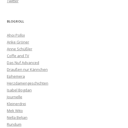
Twitter
BLOGROLL
Ahoi Polloi
Anke Gröner
Anne Schüßler
Coffe and TV
Das Nuf Advanced
Draußen nur Kännchen
Ephemera
Herzdamengeschichten
Isabel Bogdan
Journelle
Kleinerdrei
Mek Wito
Nella Beljan
Rundum