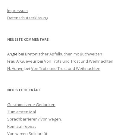
e
n
Impressum
a
Datenschutzerklärung
c
h
:
NEUESTE KOMMENTARE
Angie
bei
Bretonischer Apfelkuchen mit Buchweizen
Frau ArGueveur
bei
Von Trotz und Trost und Weihnachten
N. Aunyn
bei
Von Trotz und Trost und Weihnachten
NEUESTE BEITRÄGE
Geschmolzene Gedanken
Zum ersten Mal
Sprachbarrieren? Von wegen.
Rom auf repeat
Von wegen Solidarität