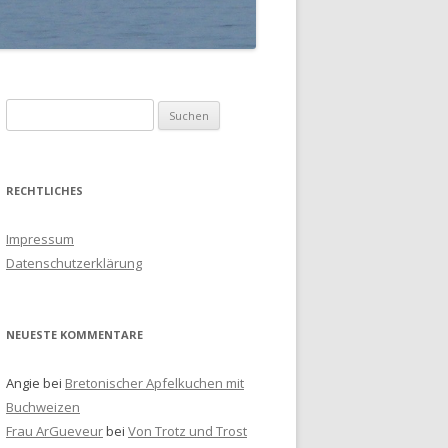
S
u
c
h
RECHTLICHES
e
n
Impressum
a
Datenschutzerklärung
c
h
:
NEUESTE KOMMENTARE
Angie
bei
Bretonischer Apfelkuchen mit
Buchweizen
Frau ArGueveur
bei
Von Trotz und Trost