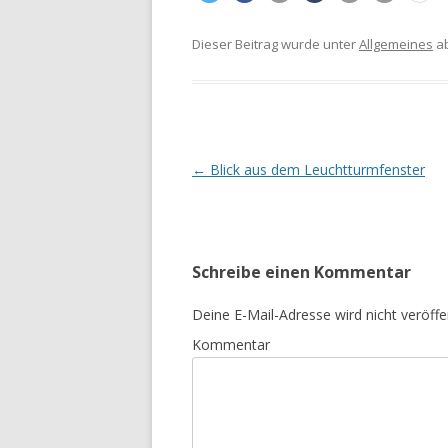
Dieser Beitrag wurde unter
Allgemeines
ab
Beitrags-
←
Blick aus dem Leuchtturmfenster
Navigation
Schreibe einen Kommentar
Deine E-Mail-Adresse wird nicht veröffen
Kommentar