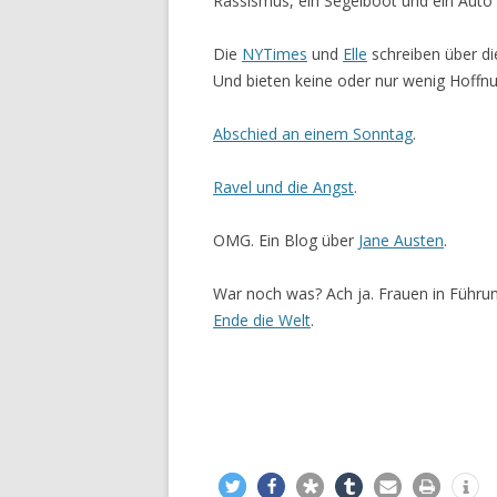
Rassismus, ein Segelboot und ein Auto
Die
NYTimes
und
Elle
schreiben über d
Und bieten keine oder nur wenig Hoffnu
Abschied an einem Sonntag
.
Ravel und die Angst
.
OMG. Ein Blog über
Jane Austen
.
War noch was? Ach ja. Frauen in Führu
Ende die Welt
.