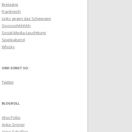
Bretagne
Frankreich
Links gegen das Schweigen
Oooooohhhhhh
Social-Media-Leuchtturm
Spieleabend
Whisky
UND SONST SO:
Twitter
BLOGROLL
Ahoi Polloi
Anke Gröner
Anne Schüßler