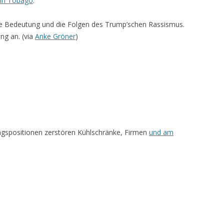
in Tobago
.
ie Bedeutung und die Folgen des Trump’schen Rassismus.
ng an. (via
Anke Gröner
)
ngspositionen zerstören Kühlschränke, Firmen
und am