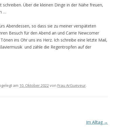
xt schreiben. Über die kleinen Dinge in der Nähe freuen,
en …
ürs Abendessen, so dass sie zu meiner verspäteten
 ihren Besuch für den Abend an und Carrie Newcomer
Tönen ins Ohr uns ins Herz. Ich schreibe eine letzte Mail,
laviermusik und zähle die Regentropfen auf der
gelegt am
10. Oktober 2022
von
Frau ArGueveur
.
Im Alltag
→