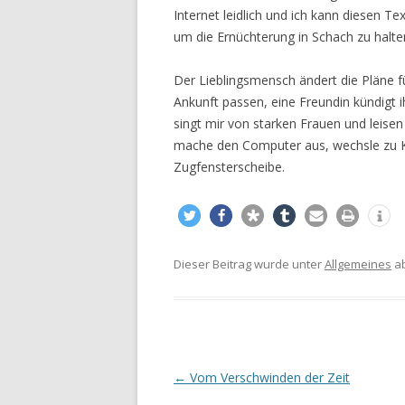
Internet leidlich und ich kann diesen Te
um die Ernüchterung in Schach zu halt
Der Lieblingsmensch ändert die Pläne f
Ankunft passen, eine Freundin kündigt
singt mir von starken Frauen und leisen 
mache den Computer aus, wechsle zu K
Zugfensterscheibe.
Dieser Beitrag wurde unter
Allgemeines
ab
Beitrags-
←
Vom Verschwinden der Zeit
Navigation