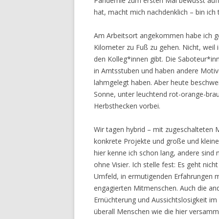
Pandemie zum ersten Mal bewusst auffä
hat, macht mich nachdenklich – bin ich
Am Arbeitsort angekommen habe ich ge
Kilometer zu Fuß zu gehen. Nicht, weil 
den Kolleg*innen gibt. Die Saboteur*inn
in Amtsstuben und haben andere Motiv
lahmgelegt haben. Aber heute beschwere
Sonne, unter leuchtend rot-orange-br
Herbsthecken vorbei.
Wir tagen hybrid – mit zugeschalteten
konkrete Projekte und große und kleine
hier kenne ich schon lang, andere sind n
ohne Visier. Ich stelle fest: Es geht nic
Umfeld, in ermutigenden Erfahrungen
engagierten Mitmenschen. Auch die ande
Ernüchterung und Aussichtslosigkeit im
überall Menschen wie die hier versamme