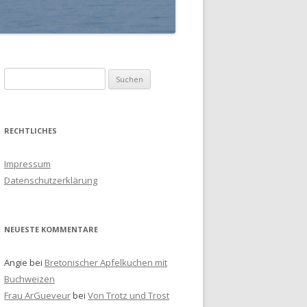
S
u
c
h
RECHTLICHES
e
n
Impressum
a
Datenschutzerklärung
c
h
:
NEUESTE KOMMENTARE
Angie
bei
Bretonischer Apfelkuchen mit
Buchweizen
Frau ArGueveur
bei
Von Trotz und Trost