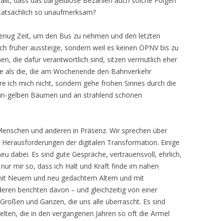
llt, dass das bargeldlose Bezahlen auch solche Folgen
 tatsächlich so unaufmerksam?
nug Zeit, um den Bus zu nehmen und den letzten
ich früher aussteige, sondern weil es keinen ÖPNV bis zu
en, die dafür verantwortlich sind, sitzen vermutlich eher
e als die, die am Wochenende den Bahnverkehr
 ich mich nicht, sondern gehe frohen Sinnes durch die
aun-gelben Bäumen und an strahlend schönen
 Menschen und anderen in Präsenz. Wir sprechen über
 Herausforderungen der digitalen Transformation. Einige
eu dabei. Es sind gute Gespräche, vertrauensvoll, ehrlich,
ht nur mir so, dass ich Halt und Kraft finde im nahen
 mit Neuem und neu gedachtem Altem und mit
ren berichten davon – und gleichzeitig von einer
 Großen und Ganzen, die uns alle überrascht. Es sind
lten, die in den vergangenen Jahren so oft die Ärmel