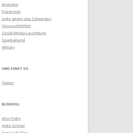
Bretagne
Frankreich
Links gegen das Schweigen
Oooooohhhhhh
Social-Media-Leuchtturm
Spieleabend
Whisky
UND SONST SO:
Twitter
BLOGROLL
Ahoi Polloi
Anke Gröner
Anne Schüßler