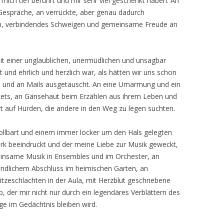
 mich tief berührt und mir sehr viel geschenkt haben. An
Gespräche, an verrückte, aber genau dadurch
heln, verbindendes Schweigen und gemeinsame Freude an
it einer unglaublichen, unermüdlichen und unsagbar
ht und ehrlich und herzlich war, als hätten wir uns schon
ab und an Mails ausgetauscht. An eine Umarmung und ein
ets, an Gänsehaut beim Erzählen aus ihrem Leben und
t auf Hürden, die andere in den Weg zu legen suchten.
Vollbart und einem immer locker um den Hals gelegten
rk beeindruckt und der meine Liebe zur Musik geweckt,
einsame Musik in Ensembles und im Orchester, an
ändlichem Abschluss im heimischen Garten, an
zeschlachten in der Aula, mit Herzblut geschriebene
der mir nicht nur durch ein legendäres Verblättern des
e im Gedächtnis bleiben wird.