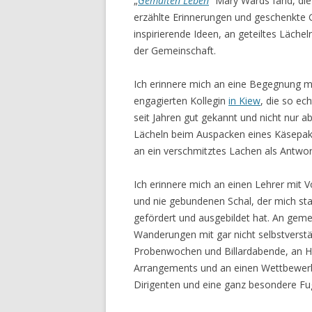
„
Gemalten Leben
“ Mary Wards fand, die
erzählte Erinnerungen und geschenkte 
inspirierende Ideen, an geteiltes Läc
der Gemeinschaft.
Ich erinnere mich an eine Begegnung m
engagierten Kollegin
in Kiew
, die so ec
seit Jahren gut gekannt und nicht nur 
Lächeln beim Auspacken eines Käsepak
an ein verschmitztes Lachen als Antwor
Ich erinnere mich an einen Lehrer mit 
und nie gebundenen Schal, der mich sta
gefördert und ausgebildet hat. An gem
Wanderungen mit gar nicht selbstverst
Probenwochen und Billardabende, an Hit
Arrangements und an einen Wettbewerb, 
Dirigenten und eine ganz besondere Fug