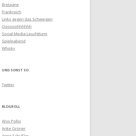
Bretagne
Frankreich
Links gegen das Schweigen
Oooooohhhhhh
Social-Media-Leuchtturm
Spieleabend
Whisky
UND SONST SO:
Twitter
BLOGROLL
Ahoi Polloi
Anke Gröner
Anne Schüßler