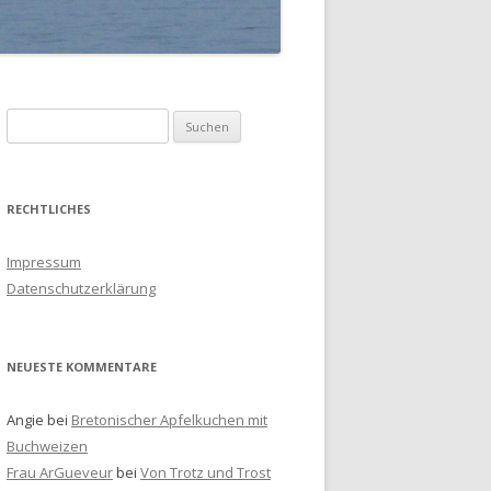
S
u
c
h
RECHTLICHES
e
n
Impressum
a
Datenschutzerklärung
c
h
:
NEUESTE KOMMENTARE
Angie
bei
Bretonischer Apfelkuchen mit
Buchweizen
Frau ArGueveur
bei
Von Trotz und Trost