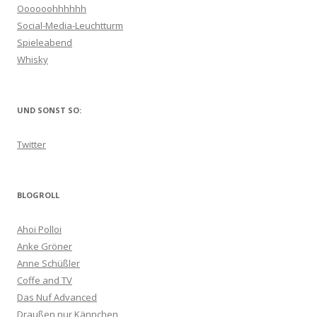
Oooooohhhhhh
Social-Media-Leuchtturm
Spieleabend
Whisky
UND SONST SO:
Twitter
BLOGROLL
Ahoi Polloi
Anke Gröner
Anne Schüßler
Coffe and TV
Das Nuf Advanced
Draußen nur Kännchen