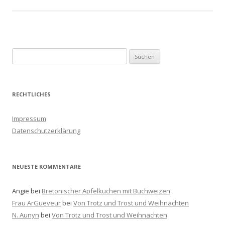
S
u
c
h
RECHTLICHES
e
n
Impressum
a
Datenschutzerklärung
c
h
:
NEUESTE KOMMENTARE
Angie
bei
Bretonischer Apfelkuchen mit Buchweizen
Frau ArGueveur
bei
Von Trotz und Trost und Weihnachten
N. Aunyn
bei
Von Trotz und Trost und Weihnachten