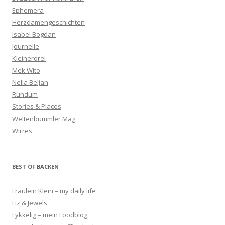
Ephemera
Herzdamengeschichten
Isabel Bogdan
Journelle
Kleinerdrei
Mek Wito
Nella Beljan
Rundum
Stories & Places
Weltenbummler Mag
Wirres
BEST OF BACKEN
Fräulein Klein – my daily life
Liz & Jewels
Lykkelig – mein Foodblog