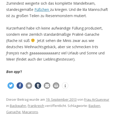
Zumindest weigerte sich das komplette Mandelteam,
standesgemäße
Füßchen
zu kriegen. Und die lila Mannschaft
ist zu großen Teilen zu Riesenmonstern mutiert.
Kurzerhand habe ich keine aufwändige Füllung produziert,
sondern eine ziemlich standardmäßige Praliné-Ganache
(Rache ist süß
Jetzt sehen die Minis zwar aus wie
deutsches Weihnachtsgebäck, aber sie schmecken
très
français
nach gaaaaaaaaaaaanz viel Urlaub und Sonne und
Meer (findet auch der Lieblinsgtestesser).
Bon app‘!
Dieser Beitrag wurde am
19. September 2013
von
Frau ArGueveur
in
Backwahn
,
Frankreich
veröffentlicht. Schlagworte:
Backen
,
Ganache
,
Macarons
.