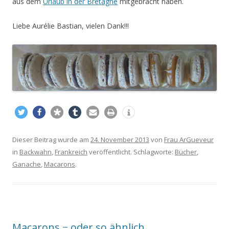
aus dem
Urlaub in der Bretagne
mitgebracht haben.
Liebe Aurélie Bastian, vielen Dank!!!
Dieser Beitrag wurde am
24. November 2013
von
Frau ArGueveur
in
Backwahn
,
Frankreich
veröffentlicht. Schlagworte:
Bücher
,
Ganache
,
Macarons
.
Macarons − oder so ähnlich