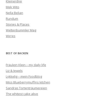
Kleinerdrei
Mek Wito
Nella Beljan
Rundum
Stories & Places
Weltenbummler Mag
Wirres
BEST OF BACKEN
Fräulein Klein – my daily life
Liz & Jewels
Lykkelig – mein Foodblog
Miss Blueberrymuffins kitchen
Sandras Tortenträumereien
The whitest cake alive