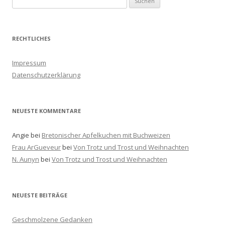
u
c
h
RECHTLICHES
e
n
Impressum
a
Datenschutzerklärung
c
h
:
NEUESTE KOMMENTARE
Angie
bei
Bretonischer Apfelkuchen mit Buchweizen
Frau ArGueveur
bei
Von Trotz und Trost und Weihnachten
N. Aunyn
bei
Von Trotz und Trost und Weihnachten
NEUESTE BEITRÄGE
Geschmolzene Gedanken