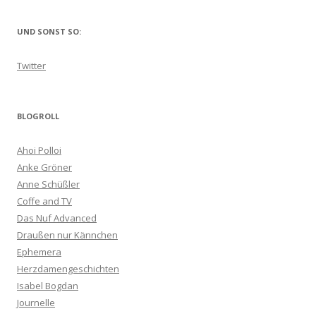
UND SONST SO:
Twitter
BLOGROLL
Ahoi Polloi
Anke Gröner
Anne Schüßler
Coffe and TV
Das Nuf Advanced
Draußen nur Kännchen
Ephemera
Herzdamengeschichten
Isabel Bogdan
Journelle