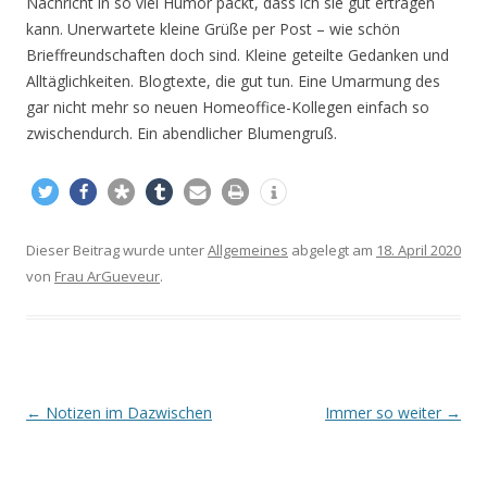
Nachricht in so viel Humor packt, dass ich sie gut ertragen
kann. Unerwartete kleine Grüße per Post – wie schön
Brieffreundschaften doch sind. Kleine geteilte Gedanken und
Alltäglichkeiten. Blogtexte, die gut tun. Eine Umarmung des
gar nicht mehr so neuen Homeoffice-Kollegen einfach so
zwischendurch. Ein abendlicher Blumengruß.
Dieser Beitrag wurde unter
Allgemeines
abgelegt am
18. April 2020
von
Frau ArGueveur
.
Beitrags-
←
Notizen im Dazwischen
Immer so weiter
→
Navigation