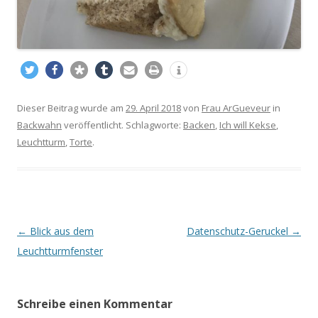
Dieser Beitrag wurde am
29. April 2018
von
Frau ArGueveur
in
Backwahn
veröffentlicht. Schlagworte:
Backen
,
Ich will Kekse
,
Leuchtturm
,
Torte
.
Beitrags-
←
Blick aus dem
Datenschutz-Geruckel
→
Navigation
Leuchtturmfenster
Schreibe einen Kommentar