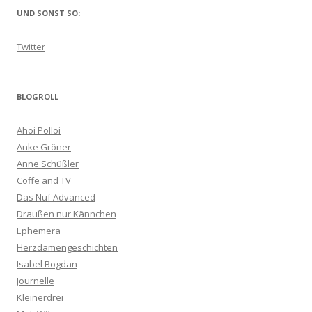
UND SONST SO:
Twitter
BLOGROLL
Ahoi Polloi
Anke Gröner
Anne Schüßler
Coffe and TV
Das Nuf Advanced
Draußen nur Kännchen
Ephemera
Herzdamengeschichten
Isabel Bogdan
Journelle
Kleinerdrei