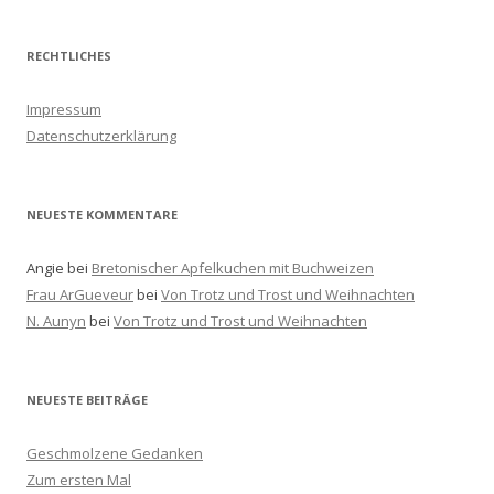
c
h
RECHTLICHES
e
n
Impressum
a
Datenschutzerklärung
c
h
:
NEUESTE KOMMENTARE
Angie
bei
Bretonischer Apfelkuchen mit Buchweizen
Frau ArGueveur
bei
Von Trotz und Trost und Weihnachten
N. Aunyn
bei
Von Trotz und Trost und Weihnachten
NEUESTE BEITRÄGE
Geschmolzene Gedanken
Zum ersten Mal