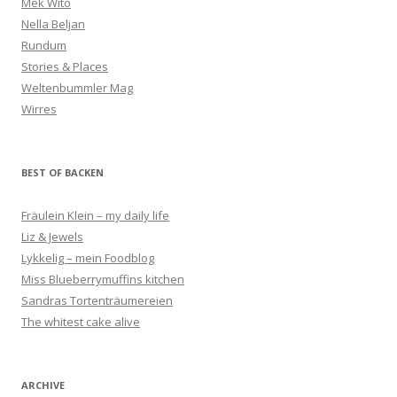
Mek Wito
Nella Beljan
Rundum
Stories & Places
Weltenbummler Mag
Wirres
BEST OF BACKEN
Fräulein Klein – my daily life
Liz & Jewels
Lykkelig – mein Foodblog
Miss Blueberrymuffins kitchen
Sandras Tortenträumereien
The whitest cake alive
ARCHIVE