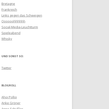
Bretagne
Frankreich
Links gegen das Schweigen
Oooooohhhhhh
Social-Media-Leuchtturm
Spieleabend
Whisky
UND SONST SO:
Twitter
BLOGROLL
Ahoi Polloi
Anke Gröner
Anne Schüßler