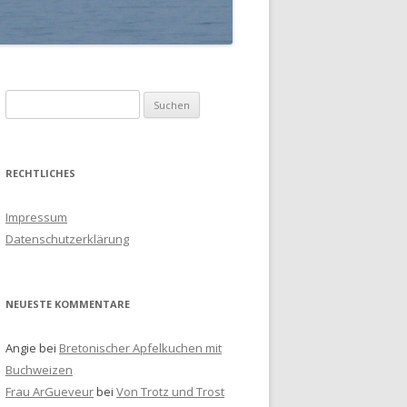
S
u
c
h
RECHTLICHES
e
n
Impressum
a
Datenschutzerklärung
c
h
:
NEUESTE KOMMENTARE
Angie
bei
Bretonischer Apfelkuchen mit
Buchweizen
Frau ArGueveur
bei
Von Trotz und Trost