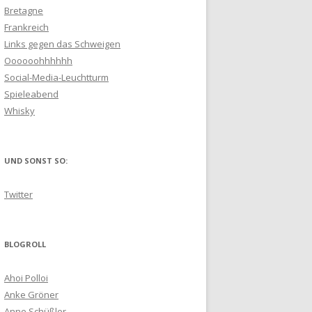
Bretagne
Frankreich
Links gegen das Schweigen
Oooooohhhhhh
Social-Media-Leuchtturm
Spieleabend
Whisky
UND SONST SO:
Twitter
BLOGROLL
Ahoi Polloi
Anke Gröner
Anne Schüßler