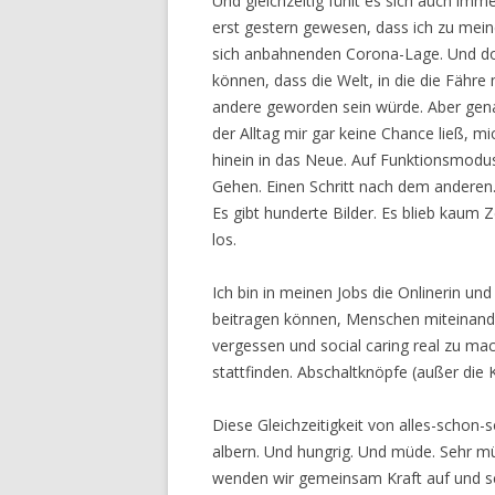
Und gleichzeitig fühlt es sich auch im
erst gestern gewesen, dass ich zu mein
sich anbahnenden Corona-Lage. Und doch
können, dass die Welt, in die die Fähr
andere geworden sein würde. Aber genau
der Alltag mir gar keine Chance ließ, 
hinein in das Neue. Auf Funktionsmod
Gehen. Einen Schritt nach dem anderen. 
Es gibt hunderte Bilder. Es blieb kaum Z
los.
Ich bin in meinen Jobs die Onlinerin und
beitragen können, Menschen miteinander
vergessen und social caring real zu mac
stattfinden. Abschaltknöpfe (außer die K
Diese Gleichzeitigkeit von alles-schon
albern. Und hungrig. Und müde. Sehr
wenden wir gemeinsam Kraft auf und sc