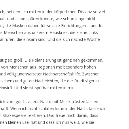
h, bei dem ich mitten in der körperlichen Distanz so viel
ft und Liebe spüren konnte, wie schon lange nicht
t, die Masken nähen für soziale Einrichtungen – und für
ie Menschen aus unserem Hauskreis, die kleine Links
nrufen, die einsam sind. Und die sich nächste Woche
eitig so groß. Die Polarisierung ist ganz nah gekommen.
ung von Menschen aus Regionen mit besonders hohen
 und völlig unerwarteter Nachbarschaftshilfe. Zwischen
schen) und guten Nacheichten, die der Briefträger in
irft. Und sie ist spürbar mitten in mir.
ch von Igor Levit zur Nacht mit Musik trösten lassen –
hafft. Wenn ich nicht schlafen kann in der Nacht lasse ich
n Shakespeare rezitieren. Und freue mich daran, dass
en kleinen Esel hat und dass ich nun weiß, wie sie