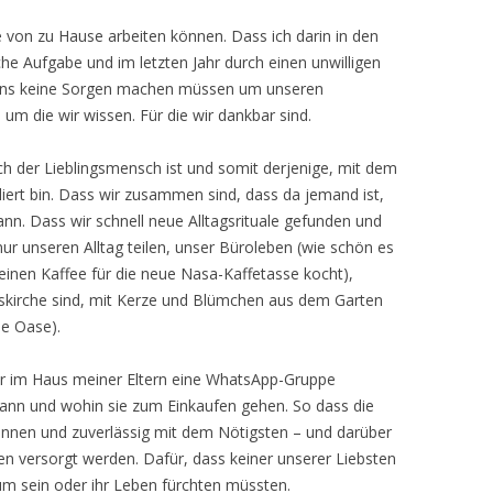
 von zu Hause arbeiten können. Dass ich darin in den
iche Aufgabe und im letzten Jahr durch einen unwilligen
r uns keine Sorgen machen müssen um unseren
n um die wir wissen. Für die wir dankbar sind.
h der Lieblingsmensch ist und somit derjenige, mit dem
oliert bin. Dass wir zusammen sind, dass da jemand ist,
nn. Dass wir schnell neue Alltagsrituale gefunden und
ur unseren Alltag teilen, unser Büroleben (wie schön es
einen Kaffee für die neue Nasa-Kaffetasse kocht),
skirche sind, mit Kerze und Blümchen aus dem Garten
ne Oase).
er im Haus meiner Eltern eine WhatsApp-Gruppe
 wann und wohin sie zum Einkaufen gehen. So dass die
können und zuverlässig mit dem Nötigsten – und darüber
n versorgt werden. Dafür, dass keiner unserer Liebsten
 um sein oder ihr Leben fürchten müssten.