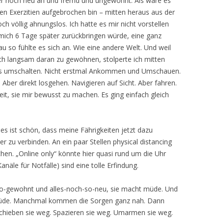
mer noch neu an und fremd und ungewohnt. Als wäre es
en Exerzitien aufgebrochen bin – mitten heraus aus der
 völlig ahnungslos. Ich hatte es mir nicht vorstellen
e mich 6 Tage später zurückbringen würde, eine ganz
 so fühlte es sich an. Wie eine andere Welt. Und weil
mich langsam daran zu gewöhnen, stolperte ich mitten
us umschalten. Nicht erstmal Ankommen und Umschauen.
Aber direkt losgehen. Navigieren auf Sicht. Aber fahren.
eit, sie mir bewusst zu machen. Es ging einfach gleich
 es ist schön, dass meine Fährigkeiten jetzt dazu
 zu verbinden. An ein paar Stellen physical distancing
hen. „Online only“ könnte hier quasi rund um die Uhr
anäle für Notfälle) sind eine tolle Erfindung.
-so-gewohnt und alles-noch-so-neu, sie macht müde. Und
 müde. Manchmal kommen die Sorgen ganz nah. Dann
hieben sie weg. Spazieren sie weg. Umarmen sie weg.