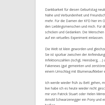
Dankbarkeit für diesen Geburtstag neulic
Nähe und Verbundenheit und Freundscha
mehr. Für die Damen der KFD hier im Or
den Lieblingsmenschen und mich. Für d
schicken und Gedanken. Die Menschen a
auf ein virtuelles Experiment einlassen.
Die Welt ist klein geworden und gleichz
Sie ist spürbar zwischen der Anfeind
Infektionszahlen (Ischgl, Heinsberg, …)
Fakenews (gut gemeinten und zerstöreri
einem Umschlag mit Blumenaufkleber einw
Ich werde wieder früh zu Bett gehen, mi
live habe ich es heute wieder nicht gesc
mir von Patrick Stuart oder Helen Mirre
Arnold Schwarzenegger ein Pony und ein