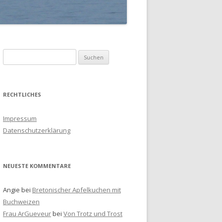
S
u
c
h
RECHTLICHES
e
n
Impressum
a
Datenschutzerklärung
c
h
:
NEUESTE KOMMENTARE
Angie
bei
Bretonischer Apfelkuchen mit
Buchweizen
Frau ArGueveur
bei
Von Trotz und Trost