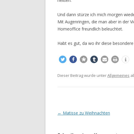
heißen.
Und dann stürze ich mich morgen wieder 
Mit Augenringen, die man aber in der V
Homeoffice freundlich beleuchtet.
Habt es gut, da wo ihr diese besondere 
Dieser Beitrag wurde unter
Allgemeines
ab
Beitrags-
←
Matisse zu Weihnachten
Navigation