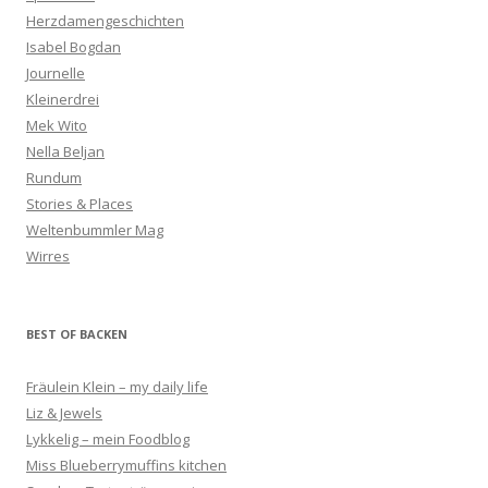
Herzdamengeschichten
Isabel Bogdan
Journelle
Kleinerdrei
Mek Wito
Nella Beljan
Rundum
Stories & Places
Weltenbummler Mag
Wirres
BEST OF BACKEN
Fräulein Klein – my daily life
Liz & Jewels
Lykkelig – mein Foodblog
Miss Blueberrymuffins kitchen