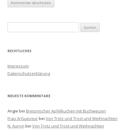
S
u
c
h
RECHTLICHES
e
n
Impressum
a
Datenschutzerklärung
c
h
:
NEUESTE KOMMENTARE
Angie
bei
Bretonischer Apfelkuchen mit Buchweizen
Frau ArGueveur
bei
Von Trotz und Trost und Weihnachten
N. Aunyn
bei
Von Trotz und Trost und Weihnachten