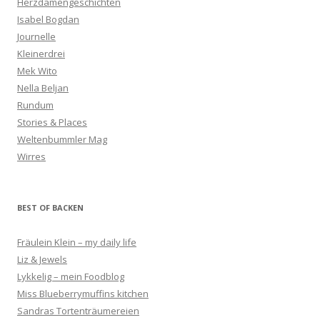
Herzdamengeschichten
Isabel Bogdan
Journelle
Kleinerdrei
Mek Wito
Nella Beljan
Rundum
Stories & Places
Weltenbummler Mag
Wirres
BEST OF BACKEN
Fräulein Klein – my daily life
Liz & Jewels
Lykkelig – mein Foodblog
Miss Blueberrymuffins kitchen
Sandras Tortenträumereien