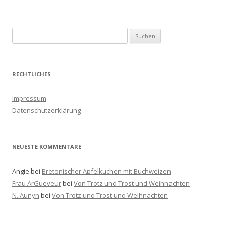
S
u
c
h
RECHTLICHES
e
n
Impressum
a
Datenschutzerklärung
c
h
:
NEUESTE KOMMENTARE
Angie
bei
Bretonischer Apfelkuchen mit Buchweizen
Frau ArGueveur
bei
Von Trotz und Trost und Weihnachten
N. Aunyn
bei
Von Trotz und Trost und Weihnachten